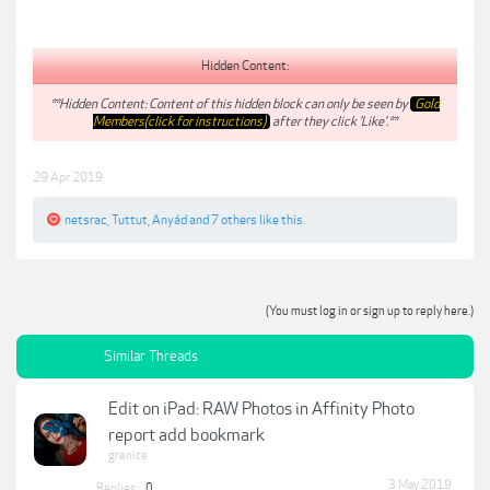
Hidden Content:
**Hidden Content: Content of this hidden block can only be seen by
Gold
Members(click for instructions)
after they click 'Like'.**
29 Apr 2019
netsrac
,
Tuttut
,
Anyád
and
7 others
like this.
(You must log in or sign up to reply here.)
Similar Threads
Edit on iPad: RAW Photos in Affinity Photo
report add bookmark
grenice
3 May 2019
Replies:
0