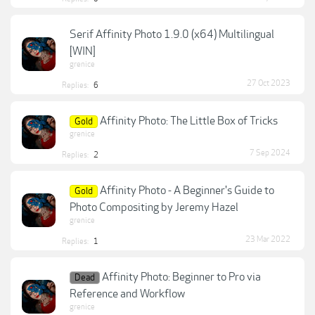
Serif Affinity Photo 1.9.0 (x64) Multilingual
[WIN]
grenice
27 Oct 2023
Replies:
6
Affinity Photo: The Little Box of Tricks
Gold
grenice
7 Sep 2024
Replies:
2
Affinity Photo - A Beginner's Guide to
Gold
Photo Compositing by Jeremy Hazel
grenice
23 Mar 2022
Replies:
1
Affinity Photo: Beginner to Pro via
Dead
Reference and Workflow
grenice