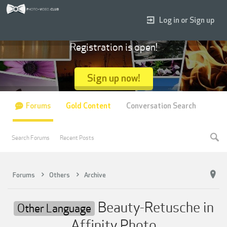
Log in or Sign up
Registration is open!
Sign up now!
Forums
Gold Content
Conversation Search
Search Forums
Recent Posts
Forums
Others
Archive
Beauty-Retusche in
Other Language
Affinity Photo