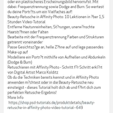
oder ein plastischeres Erscheinungsbild hervorrufst. Mit
dabei: Frequenztrennung sowie Dodge and Burn. So wertest
du deine Portr?ts um ein Vielfaches auf!
Beauty-Retusche in Affinity Photo: 10 Lektionen in ?ber 1,5
Stunden Video-Tutorial
Entferne Hautunreinheiten, St?rungen, unerw?nschte
Haarstr?hnen oder Falten
Bearbeite mit der Frequenztrennung Farben und Strukturen
getrennt voneinander
Passe Gesichtsz?ge an, helle Z?hne auf und lege passendes
Make-up auf
Modelliere ein Portr?t mithilfe von Aufhellen und Abdunkeln
(Dodge & Burn)
Retuschieren mit Affinity Photo - Schritt f?r Schritt erkl?rt
von Digital Artist Marco Kolditz
Ob du die Techniken bereits kennst und in Affinity Photo
anwenden m?chtest oder in die Beauty-Retusche neu
einsteigst - dieses Tutorial holt dich ab und f?hrt dich zum
perfekten Retusche-Ergebnis!
More Info
https://shop.psd-tutorials.de/produktdetails/beauty-
retusche-in-affinity-photo-video-tutorial--649