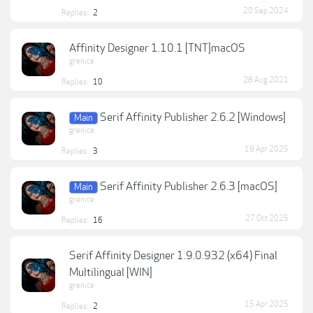
20 Sep 2024
Replies:
2
Affinity Designer 1.10.1 [TNT]macOS
grenice
28 Aug 2021
Replies:
10
Serif Affinity Publisher 2.6.2 [Windows]
Main
grenice
19 Apr 2025
Replies:
3
Serif Affinity Publisher 2.6.3 [macOS]
Main
grenice
27 Oct 2025
Replies:
16
Serif Affinity Designer 1.9.0.932 (x64) Final
Multilingual [WIN]
grenice
15 Apr 2025
Replies:
2