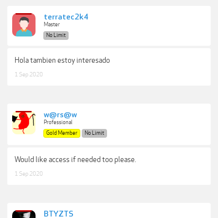
terratec2k4
Master
No Limit
Hola tambien estoy interesado
1 Sep 2020
w@rs@w
Professional
Gold Member
No Limit
Would like access if needed too please.
1 Sep 2020
BTYZTS