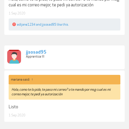
cual es mi correo mejor, te pedi ya autorización
1 Sep 2020
edijane1234
and
jjsosad95
like this.
jjsosad95
Apprentice III
mariana said:
↑
Hola, como te lo pido, te paso mi correo? o te mando por msg cual es mi
correo mejor, te pedi ya autorización
Listo
1 Sep 2020