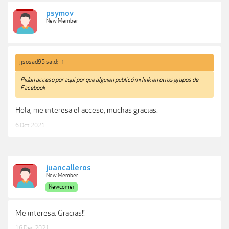
psymov
New Member
jjsosad95 said:
↑
Pidan acceso por aqui por que alguien publicó mi link en otros grupos de
Facebook
Hola, me interesa el acceso, muchas gracias.
6 Oct 2021
juancalleros
New Member
Newcomer
Me interesa. Gracias!!
16 Dec 2021