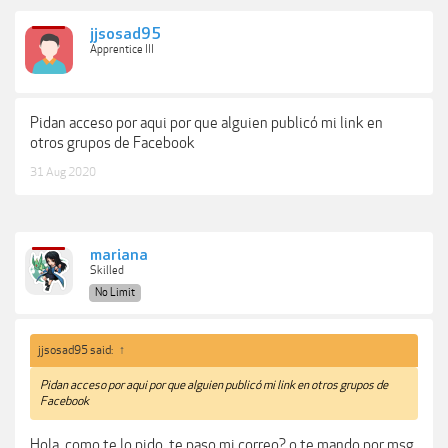
jjsosad95
Apprentice III
Pidan acceso por aqui por que alguien publicó mi link en
otros grupos de Facebook
31 Aug 2020
mariana
Skilled
No Limit
jjsosad95 said:
↑
Pidan acceso por aqui por que alguien publicó mi link en otros grupos de
Facebook
Hola, como te lo pido, te paso mi correo? o te mando por msg