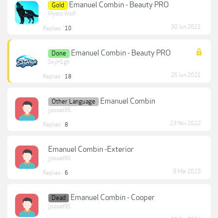
Emanuel Combin - Beauty PRO
Gold
Mystic Wolf
30 Jun 2021
Replies:
10
Emanuel Combin - Beauty PRO
Done
SkyH1gh
25 Jun 2021
Replies:
18
Emanuel Combin
Other Language
jjsosad95
23 Nov 2022
Replies:
8
Emanuel Combin -Exterior
jjsosad95
6 Mar 2023
Replies:
6
Emanuel Combin - Cooper
Dead
jjsosad95