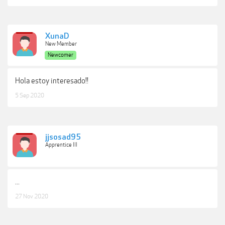
XunaD
New Member
Newcomer
Hola estoy interesado!!
5 Sep 2020
jjsosad95
Apprentice III
...
27 Nov 2020