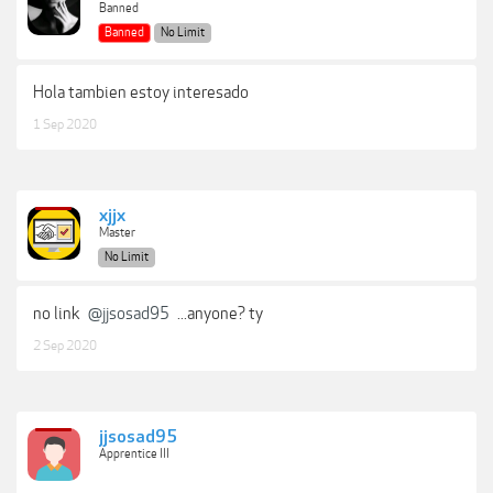
Banned
Banned
No Limit
Hola tambien estoy interesado
1 Sep 2020
xjjx
Master
No Limit
no link
@jjsosad95
...anyone? ty
2 Sep 2020
jjsosad95
Apprentice III