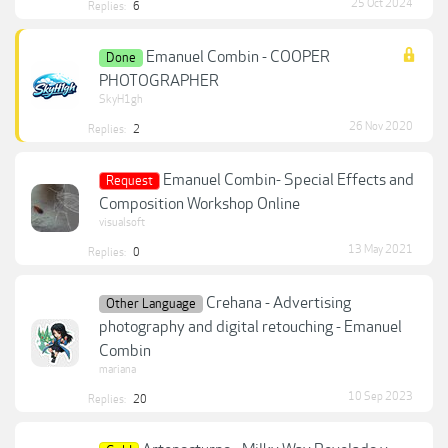
25 Oct 2024
Replies:
6
Emanuel Combin - COOPER
Done
PHOTOGRAPHER
SkyH1gh
26 Nov 2020
Replies:
2
Emanuel Combin- Special Effects and
Request
Composition Workshop Online
visualsoft
13 May 2021
Replies:
0
Crehana - Advertising
Other Language
photography and digital retouching - Emanuel
Combin
mariana
10 Sep 2023
Replies:
20