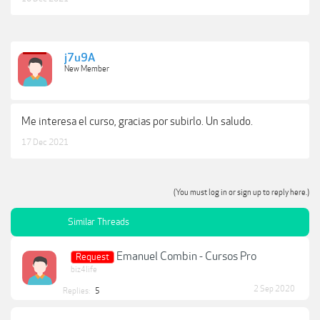
j7u9A
New Member
Me interesa el curso, gracias por subirlo. Un saludo.
17 Dec 2021
(You must log in or sign up to reply here.)
Similar Threads
Emanuel Combin - Cursos Pro
Request
biz4life
2 Sep 2020
Replies:
5