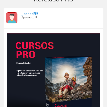
jjsosad95
Apprentice III