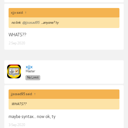
xjjx said:
↑
no link
@jjsosad95
...anyone? ty
WHATS??
2 Sep 2020
xjjx
Master
No Limit
jjsosad95 said:
↑
WHATS??
maybe syntax... now ok, ty
3 Sep 2020