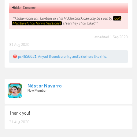
Hidden Content:
**Hidden Content: Content of this hidden block can only be seen by
Gold
Members(click for instructions)
after they click 'Like'.**
Last edited:
1 Sep 2020
31 Aug 2020
ps4656621
,
Anyád
,
ifoundserenity
and
58 others
like this.
Néstor Navarro
New Member
Thank you!
31 Aug 2020