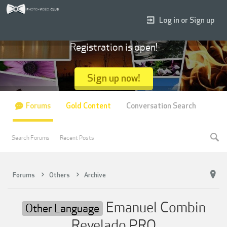
Log in or Sign up
Registration is open!
Sign up now!
Forums
Gold Content
Conversation Search
Search Forums
Recent Posts
Forums
Others
Archive
Emanuel Combin
Other Language
Revelado PRO