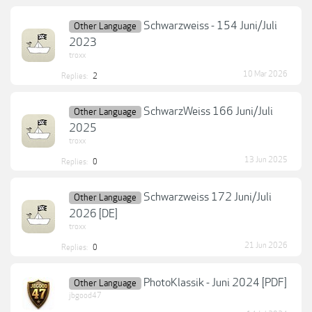
Schwarzweiss - 154 Juni/Juli
Other Language
2023
troxx
10 Mar 2026
Replies:
2
SchwarzWeiss 166 Juni/Juli
Other Language
2025
troxx
13 Jun 2025
Replies:
0
Schwarzweiss 172 Juni/Juli
Other Language
2026 [DE]
troxx
21 Jun 2026
Replies:
0
PhotoKlassik - Juni 2024 [PDF]
Other Language
jbgood47