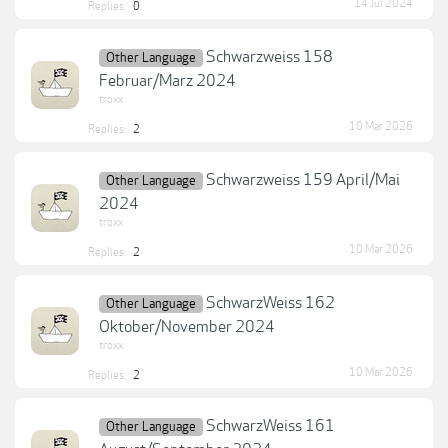
14 Jul 2024
Replies:
0
Schwarzweiss 158
Other Language
Februar/Marz 2024
troxx
10 Mar 2026
Replies:
2
Schwarzweiss 159 April/Mai
Other Language
2024
troxx
10 Mar 2026
Replies:
2
SchwarzWeiss 162
Other Language
Oktober/November 2024
troxx
10 Mar 2026
Replies:
2
SchwarzWeiss 161
Other Language