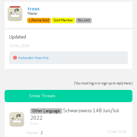
troxx
Master
Lifetime Gold
Gold Member
No Limit
Updated
10 Mar 2026
myboudoir
likes this.
(You must log in or sign up to reply here.)
Similar Threads
Schwarzweiss 148 Juni/Juli
Other Language
2022
troxx
10 Mar 2026
Replies:
2