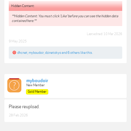
Hidden Content:
**Hidden Content: You must click 'Like' before you can see the hidden data
contained here.**
Last edited:
10 Mar 2026
9 May 2025
dhcnet
,
myboudoir
,
dzinetokyo
and
6 others
like this.
myboudoir
New Member
Gold Member
Please reupload.
28 Feb 2026