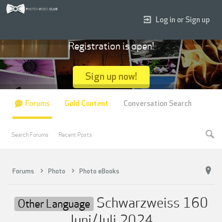
Log in or Sign up
Registration is open!
Sign up now!
Forums
Gold Content
Conversation Search
Search Forums
Recent Posts
Forums
Photo
Photo eBooks
Schwarzweiss 160
Other Language
Juni/Juli 2024